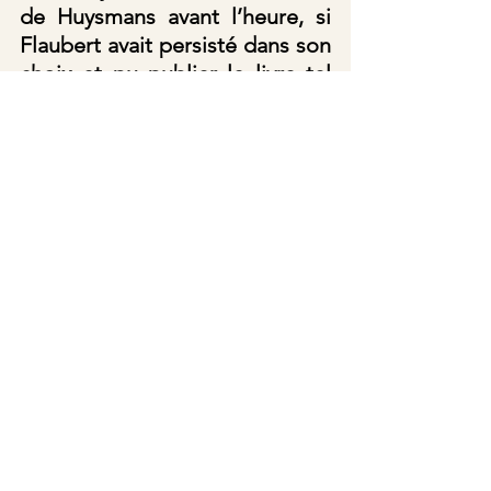
de Huysmans avant l’heure, si 
Flaubert avait persisté dans son 
choix et pu publier le livre tel 
quel). J’affirme donc que le 
véritable Flaubert n’est pas 
celui de 
Madame Bovary
, tour 
de force avant tout formaliste 
et stylistique (du « Balzac 
chateaubrianisé », comme il le 
redoutait à juste titre), pas plus 
que celui celui d’
Un Coeur 
simple
 (qu’il écrivit, au vrai, par 
admiration et amitié pour 
Georges Sand), mais bien le 
Gustave Flaubert de 
La 
Tentation de saint Antoine
, de 
Salammbô
, de 
Hérodias
, de 
La 