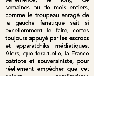
semaines ou de mois entiers, 
comme le troupeau enragé de 
la gauche fanatique sait si 
excellemment le faire, certes 
toujours appuyé par les escrocs 
et apparatchiks médiatiques. 
Alors, que fera-t-elle, la France 
patriote et souverainiste, pour 
réellement empêcher que cet 
abject totalitarisme 
progressiste, qui a pris une 
formidable et très inquiétante 
ampleur depuis l’avènement de 
l’infâme félon Macron — traître 
à la France et aux Français, et 
enthousiaste vassal de l’Union 
européenne et des États 