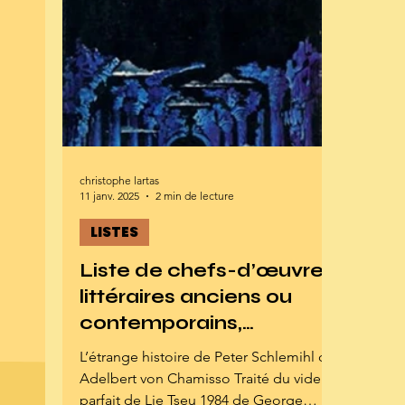
christophe lartas
11 janv. 2025
2 min de lecture
LISTES
Liste de chefs-d’œuvre
littéraires anciens ou
contemporains,
reconnus ou méconnus,
L’étrange histoire de Peter Schlemihl de
découverts jadis ou
Adelbert von Chamisso Traité du vide
naguère (hors ceux des
parfait de Lie Tseu 1984 de George