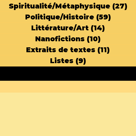
Spiritualité/Métaphysique
(27)
27
Politique/Histoire
(59)
59 pos
Littérature/Art
(14)
14 post
Nanofictions
(10)
10 posts
Extraits de textes
(11)
11 pos
Listes
(9)
9 posts