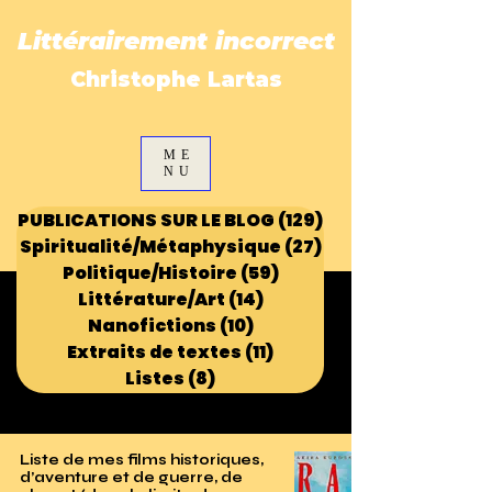
Littérairement incorrect
Christophe Lartas
ME
NU
PUBLICATIONS SUR LE BLOG
(129)
129 posts
Spiritualité/Métaphysique
(27)
27 posts
Politique/Histoire
(59)
59 posts
Littérature/Art
(14)
14 posts
Nanofictions
(10)
10 posts
Extraits de textes
(11)
11 posts
Listes
(8)
8 posts
Liste de mes films historiques,
d’aventure et de guerre, de