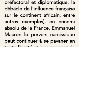
préfectoral et diplomatique, la 
débâcle de l’influence française 
sur le continent africain, entre 
autres exemples), en ennemi 
absolu de la France, Emmanuel 
Macron le pervers narcissique 
peut continuer à se pavaner en 
toute liberté et à se moquer de 
la France et des français, l’on ne 
peut que constater que les 
vertus guerrières de l’armée 
française sont loin derrière 
elles, car c’est depuis 
longtemps que ce traître à la 
patrie eût dû être destitué, 
incarcéré, et jugé promptement 
pour 
haute trahison
.