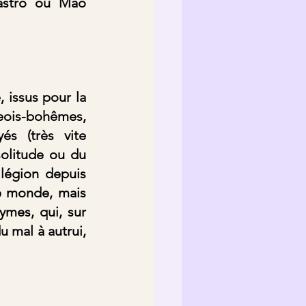
astro ou Mao 
 issus pour la 
ois-bohêmes, 
s (très vite 
olitude ou du 
légion depuis 
e monde, mais 
mes, qui, sur 
 mal à autrui, 