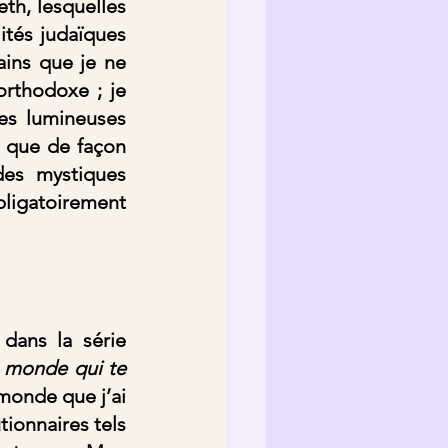
h, lesquelles 
ités judaïques 
ins que je ne 
orthodoxe ; je 
s lumineuses 
 que de façon 
des mystiques 
bligatoirement 
dans la série 
 monde qui te 
monde que j’ai 
ionnaires tels 