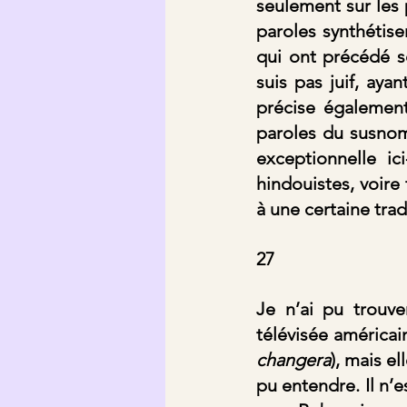
seulement sur les 
paroles synthétisen
qui ont précédé so
suis pas juif, aya
précise également
paroles du susnom
exceptionnelle ic
hindouistes, voire 
à une certaine tradi
27
Je n’ai pu trouve
télévisée américai
changera
), mais e
pu entendre. Il n’e