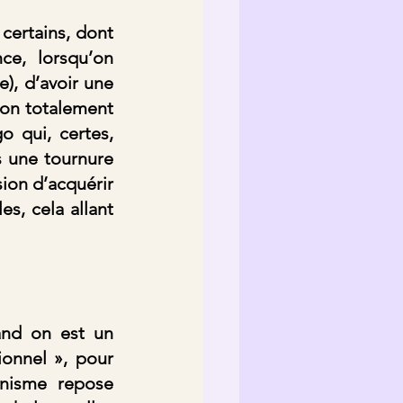
certains, dont 
ce, lorsqu’on 
), d’avoir une 
non totalement 
 qui, certes, 
 une tournure 
ion d’acquérir 
s, cela allant 
and on est un 
onnel », pour 
anisme repose 