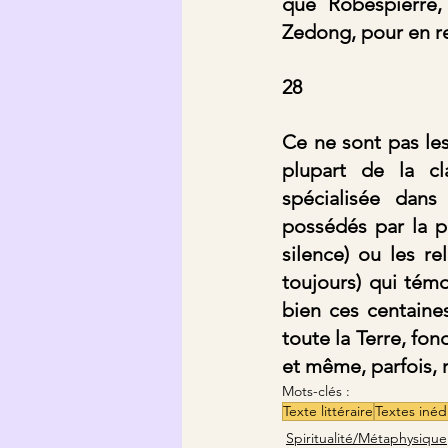
que Robespierre, 
Zedong, pour en res
28
Ce ne sont pas les 
plupart de la cla
spécialisée dans 
possédés par la pa
silence) ou les re
toujours) qui tém
bien ces centaine
toute la Terre, fon
et même, parfois, 
Mots-clés :
Texte littéraire
Textes inéd
Spiritualité/Métaphysique