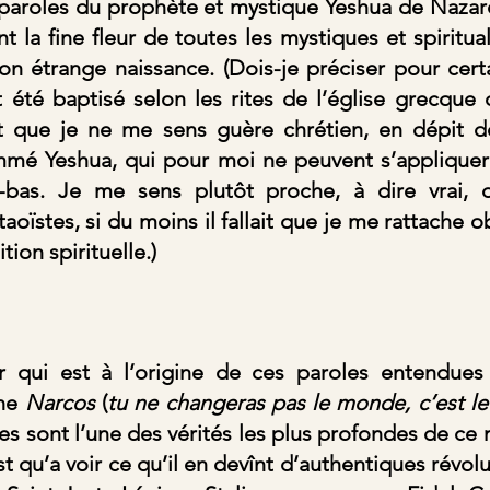
paroles du prophète et mystique Yeshua de Nazaret
t la fine fleur de toutes les mystiques et spiritual
n étrange naissance. (Dois-je préciser pour certa
nt été baptisé selon les rites de l’église grecque 
 que je ne me sens guère chrétien, en dépit de
mé Yeshua, qui pour moi ne peuvent s’appliquer
i-bas. Je me sens plutôt proche, à dire vrai, 
taoïstes, si du moins il fallait que je me rattache o
tion spirituelle.)
r qui est à l’origine de ces paroles entendues 
ne 
Narcos 
(
tu ne changeras pas le monde, c’est le
lles sont l’une des vérités les plus profondes de ce 
st qu’a voir ce qu’il en devînt d’authentiques révolut