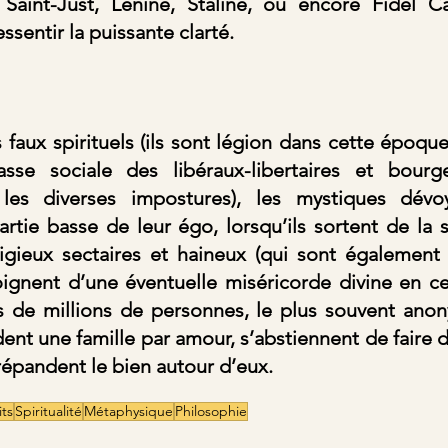
Saint-Just, Lénine, Staline, ou encore Fidel C
sentir la puissante clarté.
faux spirituels (ils sont légion dans cette époque,
sse sociale des libéraux-libertaires et bourge
les diverses impostures), les mystiques dévoyé
rtie basse de leur égo, lorsqu’ils sortent de la s
ligieux sectaires et haineux (qui sont également 
oignent d’une éventuelle miséricorde divine en c
s de millions de personnes, le plus souvent anony
dent une famille par amour, s’abstiennent de faire du
répandent le bien autour d’eux.
its
Spiritualité
Métaphysique
Philosophie