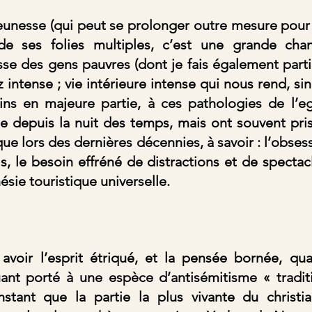
jeunesse (qui peut se prolonger outre mesure pour 
 de ses folies multiples, c’est une grande chan
sse des gens pauvres (dont je fais également partie
z intense ; vie intérieure intense qui nous rend, si
ins en majeure partie, à ces pathologies de l’ego
e depuis la nuit des temps, mais ont souvent pris
e lors des dernières décennies, à savoir : l’obsess
, le besoin effréné de distractions et de spectacle
nésie touristique universelle.
t avoir l’esprit étriqué, et la pensée bornée, qu
uant porté à une espèce d’antisémitisme « traditi
nstant que la partie la plus vivante du christi