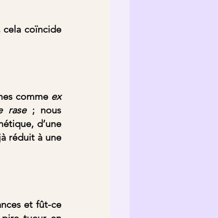
 cela coïncide 
êmes comme 
ex 
e rase
 ; nous 
étique, d’une 
à réduit à une 
ces et fût-ce 
pire tueur en 