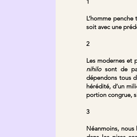
1
L’homme penche tan
soit avec une pré
2
Les modernes et 
nihilo
 sont de pa
dépendons tous d’u
hérédité, d’un mili
portion congrue, si 
3
Néanmoins, nous bé
dans les pires co