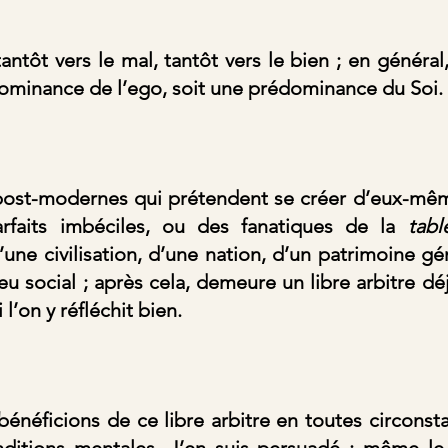
tôt vers le mal, tantôt vers le bien ; en général,
dominance de l’ego, soit une prédominance du Soi.
post-modernes qui prétendent se créer d’eux-m
rfaits imbéciles, ou des fanatiques de la 
tabl
ne civilisation, d’une nation, d’un patrimoine gén
eu social ; après cela, demeure un libre arbitre déj
l’on y réfléchit bien.
néficions de ce libre arbitre en toutes circonstan
nditions mentales. J’en suis persuadé : même le 