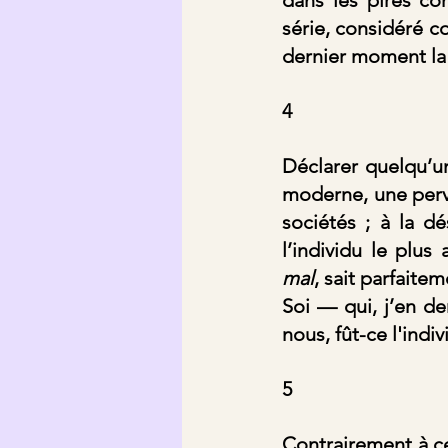
série, considéré 
dernier moment la 
4
Déclarer quelqu’un
moderne, une perve
sociétés ; à la d
mal
, sait parfaite
Soi — qui, j’en d
nous, fût-ce l'indiv
5
Contrairement à ce 