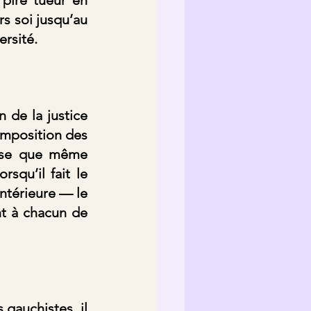
 soi jusqu’au 
ersité.
de la justice 
mposition des 
ose que même 
l’individu le plus atteint psychiquement, ou neuropsychiquement, lorsqu’il fait le 
ntérieure — le 
t à chacun de 
gauchistes, il 