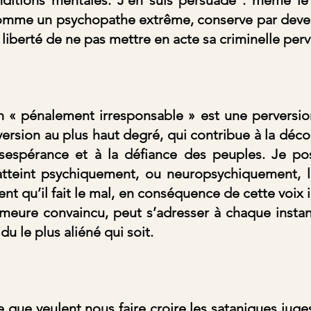
comme un psychopathe extrême, conserve par devers
liberté de ne pas mettre en acte sa criminelle perv
 « pénalement irresponsable » est une perversion 
rsion au plus haut degré, qui contribue à la déco
ésespérance et à la défiance des peuples. Je p
ment qu’il fait le mal, en conséquence de cette voix i
emeure convaincu, peut s’adresser à chaque instan
idu le plus aliéné qui soit.
que veulent nous faire croire les sataniques juges 