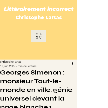
Littérairement incorrect
Christophe Lartas
ME
NU
christophe lartas
11 juin 2025
2 min de lecture
Georges Simenon :
monsieur Tout-le-
monde en ville, génie
universel devant la
page blanche 1