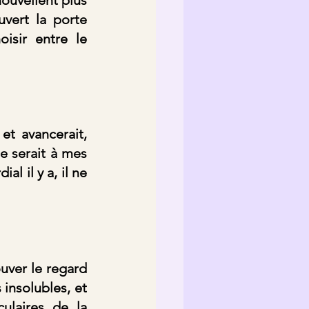
vert la porte 
isir entre le 
t avancerait, 
 serait à mes 
 il y a, il ne 
uver le regard 
insolubles, et 
ulaires de la 