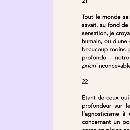
21
Tout le monde sai
savait, au fond de
sensation, je croya
humain, ou d'une ce
beaucoup moins per
profonde — notre
priori 
inconcevabl
22
Étant de ceux qui
profondeur sur le
l’agnosticisme à 
concernant un pos
corps en pleine con