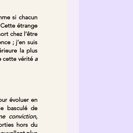
mme si chacun 
Cette étrange 
ort chez l’être 
ce ; j’en suis 
ieure la plus 
cette vérité 
a 
ur évoluer en 
se basculé de 
me conviction
, 
rties hors du 
ouvellent plus 