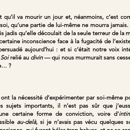
t qu’il va mourir un jour et, néanmoins, c’est co
 soi, qu’une partie de lui-même ne mourra jamais. 
is jadis qu’elle découlait de la seule terreur de la m
rtaine inconscience face à la fugacité de l’existen
suadé aujourd’hui : et si c’était notre voix intér
 Soi
 relié au 
divin
 — qui nous murmurait sans cesse 
e… ?
 ont la nécessité d’expérimenter par soi-même po
s sujets importants, il n’est pas sûr que j’eus
une certaine forme de conviction, voire d'
inti
sible 
au-delà
, si je n’avais pas vécu quelques so
science, qui furent hélas trop brèves, et ne se ren