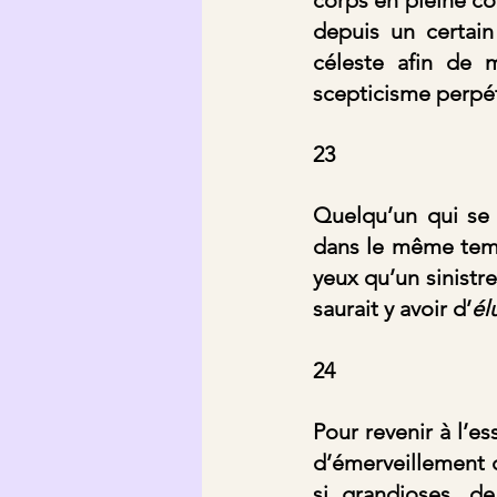
depuis un certain
céleste afin de m
scepticisme perpétu
23
Quelqu’un qui se r
dans le même temps
yeux qu’un sinistre
saurait y avoir d’
él
24
Pour revenir à l’e
d’émerveillement q
si grandioses, de